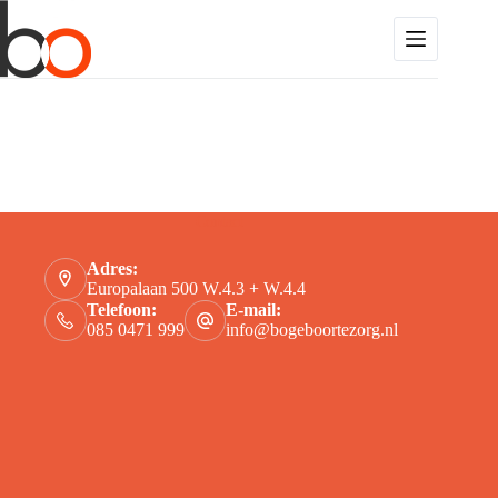
Contact
Adres:
Europalaan 500 W.4.3 + W.4.4
Telefoon:
E-mail:
085 0471 999
info@bogeboortezorg.nl