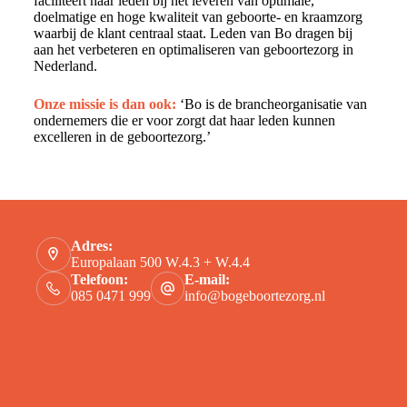
faciliteert haar leden bij het leveren van optimale,
doelmatige en hoge kwaliteit van geboorte- en kraamzorg
waarbij de klant centraal staat. Leden van Bo dragen bij
aan het verbeteren en optimaliseren van geboortezorg in
Nederland.
Onze missie is dan ook:
‘Bo is de brancheorganisatie van
ondernemers die er voor zorgt dat haar leden kunnen
excelleren in de geboortezorg.’
Contact
Adres:
Europalaan 500 W.4.3 + W.4.4
Telefoon:
E-mail:
085 0471 999
info@bogeboortezorg.nl