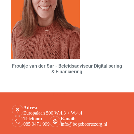
Froukje van der Sar - Beleidsadviseur Digitalisering
& Financiering
Contact
Adres:
Europalaan 500 W.4.3 + W.4.4
Telefoon:
E-mail:
085 0471 999
info@bogeboortezorg.nl