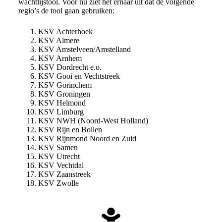
wachtlijstool. Voor nu ziet het ernaar uit dat de volgende
regio’s de tool gaan gebruiken:
KSV Achterhoek
KSV Almere
KSV Amstelveen/Amstelland
KSV Arnhem
KSV Dordrecht e.o.
KSV Gooi en Vechtstreek
KSV Gorinchem
KSV Groningen
KSV Helmond
KSV Limburg
KSV NWH (Noord-West Holland)
KSV Rijn en Bollen
KSV Rijnmond Noord en Zuid
KSV Samen
KSV Utrecht
KSV Vechtdal
KSV Zaanstreek
KSV Zwolle